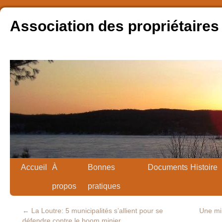
Association des propriétaires
Accueil
À
Bonnes
Documents
Histoire
propos
pratiques
←
La Loutre: 5 municipalités s’allient pour se
Une mi
défendre contre le boom minier