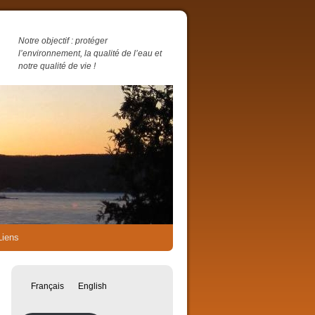
Notre objectif : protéger
l’environnement, la qualité de l’eau et
notre qualité de vie !
Liens
Français
English