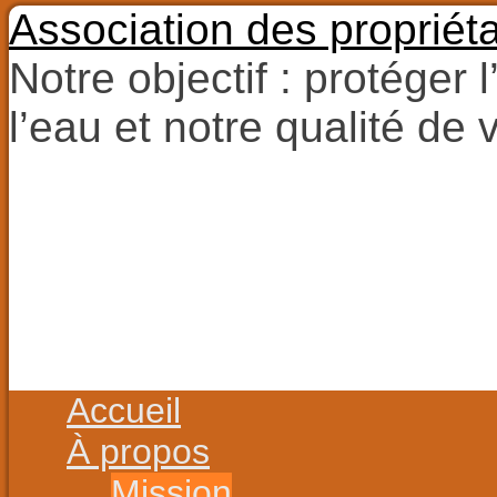
Association des propriét
Notre objectif : protéger 
l’eau et notre qualité de v
Aller
au
contenu
Aller
Accueil
au
contenu
À propos
Mission