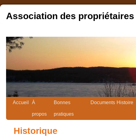
Association des propriétaires
Accueil
À
Bonnes
Documents
Histoire
propos
pratiques
Historique