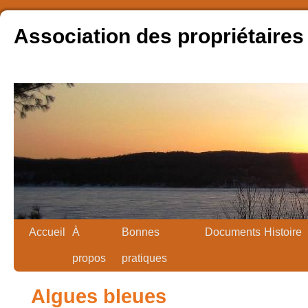
Association des propriétaires
Accueil
À
Bonnes
Documents
Histoire
propos
pratiques
Algues bleues