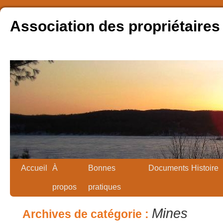
Association des propriétaires
Accueil
À
Bonnes
Documents
Histoire
propos
pratiques
Mines
Archives de catégorie :