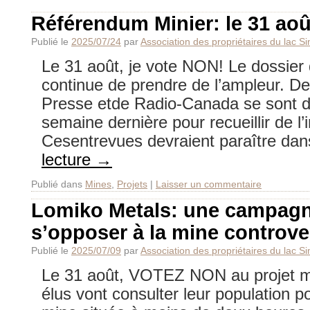
Référendum Minier: le 31 aoû
Publié le
2025/07/24
par
Association des propriétaires du lac S
Le 31 août, je vote NON! Le dossier
continue de prendre de l’ampleur. De
Presse etde Radio-Canada se sont d
semaine dernière pour recueillir de l’
Cesentrevues devraient paraître da
lecture
→
Publié dans
Mines
,
Projets
|
Laisser un commentaire
Lomiko Metals: une campag
s’opposer à la mine controv
Publié le
2025/07/09
par
Association des propriétaires du lac S
Le 31 août, VOTEZ NON au projet mi
élus vont consulter leur population po