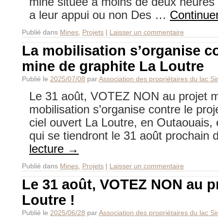
mine située à moins de deux heures 
a leur appui ou non Des …
Continuer
Publié dans
Mines
,
Projets
|
Laisser un commentaire
La mobilisation s’organise co
mine de graphite La Loutre
Publié le
2025/07/08
par
Association des propriétaires du lac S
Le 31 août, VOTEZ NON au projet mi
mobilisation s’organise contre le pro
ciel ouvert La Loutre, en Outaouais
qui se tiendront le 31 août prochain
lecture
→
Publié dans
Mines
,
Projets
|
Laisser un commentaire
Le 31 août, VOTEZ NON au pr
Loutre !
Publié le
2025/06/28
par
Association des propriétaires du lac S