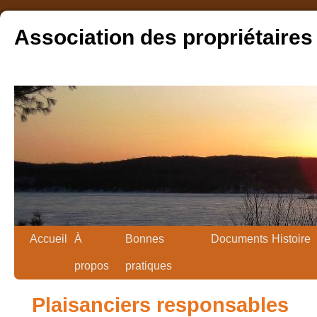
Association des propriétaires
Accueil
À
Bonnes
Documents
Histoire
propos
pratiques
Plaisanciers responsables