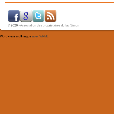
© 2026 -
Association des propriétaires du lac Simon
WordPress multilingue
avec WPML