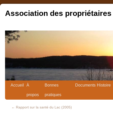
Association des propriétaires
Accueil
À
Bonnes
Documents
Histoire
propos
pratiques
←
Rapport sur la santé du Lac (2005)