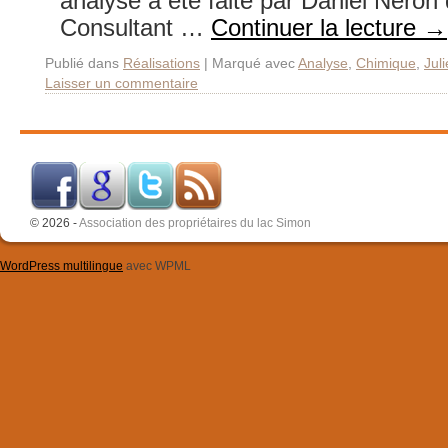
analyse a été faite par Daniel Néro
Consultant …
Continuer la lecture
→
Publié dans
Réalisations
|
Marqué avec
Analyse
,
Chimique
,
Jul
Laisser un commentaire
© 2026 -
Association des propriétaires du lac Simon
WordPress multilingue
avec WPML