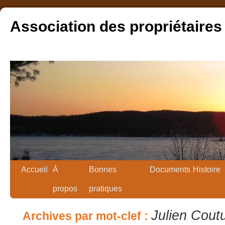
Association des propriétaires
Accueil
À
Bonnes
Documents
Histoire
propos
pratiques
Julien Cout
Archives par mot-clef :