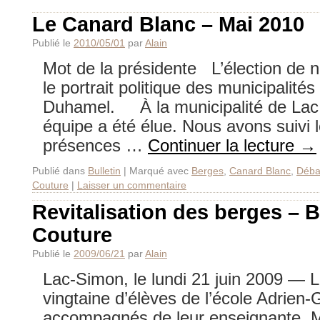
Le Canard Blanc – Mai 2010
Publié le
2010/05/01
par
Alain
Mot de la présidente L’élection de 
le portrait politique des municipalité
Duhamel. À la municipalité de Lac
équipe a été élue. Nous avons suivi 
présences …
Continuer la lecture
→
Publié dans
Bulletin
|
Marqué avec
Berges
,
Canard Blanc
,
Déba
Couture
|
Laisser un commentaire
Revitalisation des berges – 
Couture
Publié le
2009/06/21
par
Alain
Lac-Simon, le lundi 21 juin 2009 — L
vingtaine d’élèves de l’école Adrien-
accompagnés de leur enseignante, M