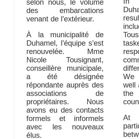
In 
selon nous, le volume
Duh
des embarcations
resu
venant de l’extérieur.
inc
À la municipalité de
Tous
Duhamel, l’équipe s’est
ta
renouvelée. Mme
respo
Nicole Tousignant,
comm
conseillère municipale,
diff
a été désignée
We h
répondante auprès des
well
associations de
th
propriétaires. Nous
cou
avons eu des contacts
At 
formels et informels
part
avec les nouveaux
betw
élus.