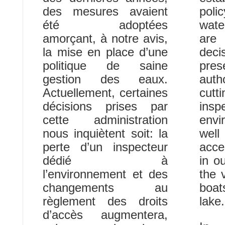
des mesures avaient
pol
été adoptées
wate
amorçant, à notre avis,
are 
la mise en place d’une
dec
politique de saine
pr
gestion des eaux.
auth
Actuellement, certaines
cutt
décisions prises par
ins
cette administration
envi
nous inquiètent soit: la
well
perte d’un inspecteur
acce
dédié à
in ou
l’environnement et des
the 
changements au
boa
règlement des droits
lak
d’accès augmentera,