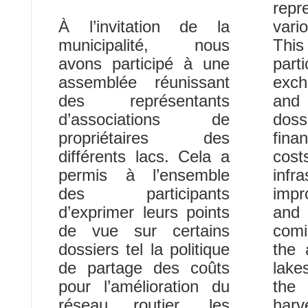
rep
À l’invitation de la
vari
municipalité, nous
Th
avons participé à une
part
assemblée réunissant
exch
des représentants
and 
d’associations de
dos
propriétaires des
fina
différents lacs. Cela a
cos
permis à l’ensemble
infra
des participants
impr
d’exprimer leurs points
and
de vue sur certains
comi
dossiers tel la politique
the 
de partage des coûts
lake
pour l’amélioration du
the
réseau routier, les
har