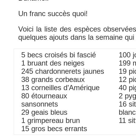
Un franc succès quoi!
Voici la liste des espèces observé
quelques ajouts dans la semaine qui
5 becs croisés bi fascié
100 j
1 bruant des neiges
199 m
245 chardonnerets jaunes
19 pi
38 grands corbeaux
12 pi
13 corneilles d’Amérique
40 pi
80 étourneaux
2 pyg
sansonnets
16 sit
29 geais bleus
blan
1 grimpereau brun
11 si
15 gros becs errants