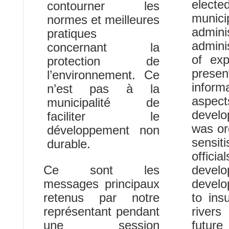
electe
contourner les
munic
normes et meilleures
admi
pratiques
admini
concernant la
of exp
protection de
prese
l’environnement. Ce
inform
n’est pas à la
aspec
municipalité de
devel
faciliter le
was or
développement non
sensi
durable.
offic
Ce sont les
devel
messages principaux
develo
retenus par notre
to ins
représentant pendant
rivers
une session
futur