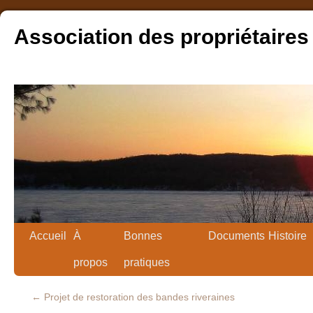
Association des propriétaires
Accueil
À
Bonnes
Documents
Histoire
propos
pratiques
←
Projet de restoration des bandes riveraines