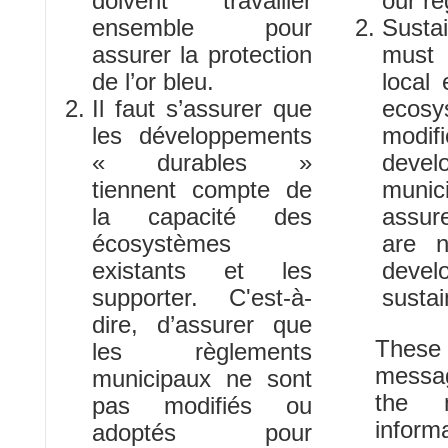
doivent travailler
our re
ensemble pour
Sust
assurer la protection
must 
de l’or bleu.
local
Il faut s’assurer que
ecos
les développements
modi
« durables »
devel
tiennent compte de
munic
la capacité des
assure
écosystèmes
are n
existants et les
deve
supporter. C'est-à-
susta
dire, d’assurer que
Thes
les règlements
messa
municipaux ne sont
the 
pas modifiés ou
inform
adoptés pour