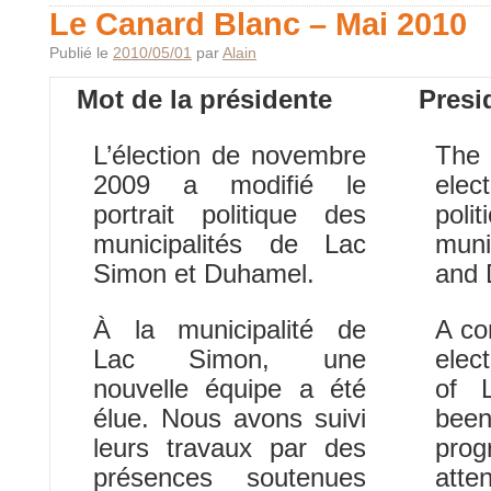
Le Canard Blanc – Mai 2010
Publié le
2010/05/01
par
Alain
Mot de la présidente
Presi
L’élection de novembre
Th
2009 a modifié le
elec
portrait politique des
poli
municipalités de Lac
muni
Simon et Duhamel.
and
À la municipalité de
A co
Lac Simon, une
elec
nouvelle équipe a été
of 
élue. Nous avons suivi
bee
leurs travaux par des
pro
présences soutenues
att