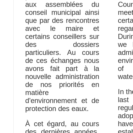
aux assemblées du
Coun
conseil municipal ainsi
meet
que par des rencontres
cer
avec le maire et
rega
certains conseillers sur
Duri
des dossiers
we 
particuliers. Au cours
admi
de ces échanges nous
envi
avons fait part à la
of
nouvelle administration
wat
de nos priorités en
In t
matière
las
d’environnement et de
reg
protection des eaux.
adop
À cet égard, au cours
have
des dernières années,
esta