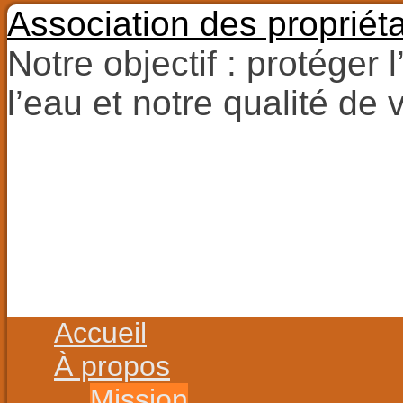
Association des propriét
Notre objectif : protéger 
l’eau et notre qualité de v
Aller
au
contenu
Aller
Accueil
au
contenu
À propos
Mission