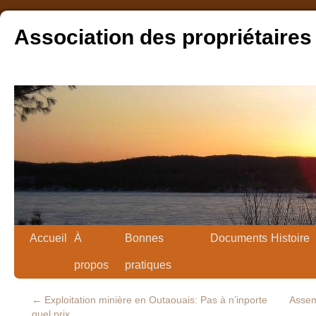
Association des propriétaires
Accueil
À
Bonnes
Documents
Histoire
propos
pratiques
←
Exploitation minière en Outaouais: Pas à n’inporte
Assem
quel prix