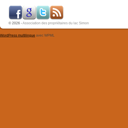
© 2026 -
Association des propriétaires du lac Simon
WordPress multilingue
avec WPML