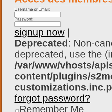
Username or Email:
Password:
signup now
|
Deprecated
: Non-cano
deprecated, use the (in
/var/www/vhosts/apl
content/plugins/s2me
customizations.inc.
forgot password?
Remember Me