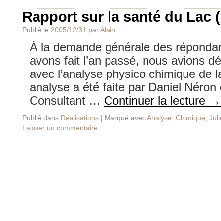
Rapport sur la santé du Lac 
Publié le
2005/12/31
par
Alain
À la demande générale des réponda
avons fait l’an passé, nous avions déc
avec l’analyse physico chimique de l
analyse a été faite par Daniel Néro
Consultant …
Continuer la lecture
→
Publié dans
Réalisations
|
Marqué avec
Analyse
,
Chimique
,
Jul
Laisser un commentaire