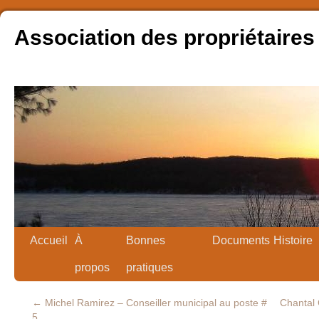
Association des propriétaires
Accueil
À
Bonnes
Documents
Histoire
propos
pratiques
←
Michel Ramirez – Conseiller municipal au poste #
Chantal 
5