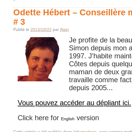
Odette Hébert – Conseillère 
# 3
Publié le
2013/10/22
par
Alain
Je profite de la beau
Simon depuis mon ar
1997. J'habite maint
Côtes depuis quelqu
maman de deux gran
travaille comme fac
depuis 2005...
Vous pouvez accéder au dépliant ici.
Click here for
version
English
Cette entrée a été publiée dans
Informations
, avec comme mot(