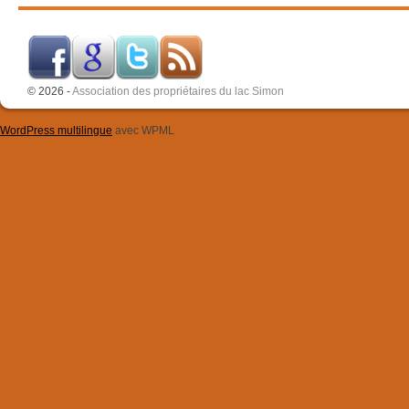
© 2026 -
Association des propriétaires du lac Simon
WordPress multilingue
avec WPML