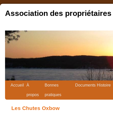
Association des propriétaires
Accueil
À
Bonnes
Documents
Histoire
propos
pratiques
Les Chutes Oxbow