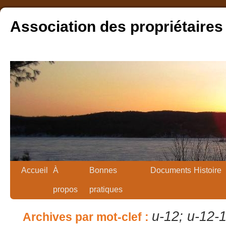
Association des propriétaires
Accueil
À
Bonnes
Documents
Histoire
propos
pratiques
u-12; u-12-
Archives par mot-clef :