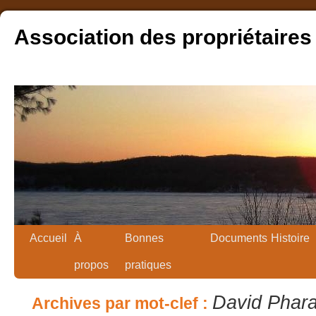
Association des propriétaires
Accueil
À
Bonnes
Documents
Histoire
propos
pratiques
David Phar
Archives par mot-clef :