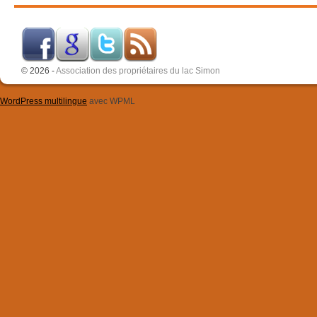
© 2026 -
Association des propriétaires du lac Simon
WordPress multilingue
avec WPML