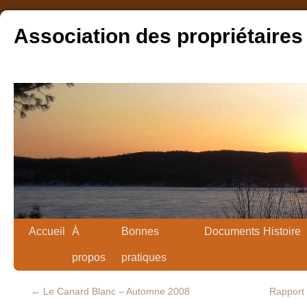
Association des propriétaires
Accueil
À
Bonnes
Documents
Histoire
propos
pratiques
←
Le Canard Blanc – Automne 2008
Rapport 