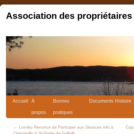
Association des propriétaires
Accueil
À
Bonnes
Documents
Histoire
propos
pratiques
←
Lomiko Renonce de Participer aux Séances info à
Capa
Chénéville & St-Emile-de-Suffolk