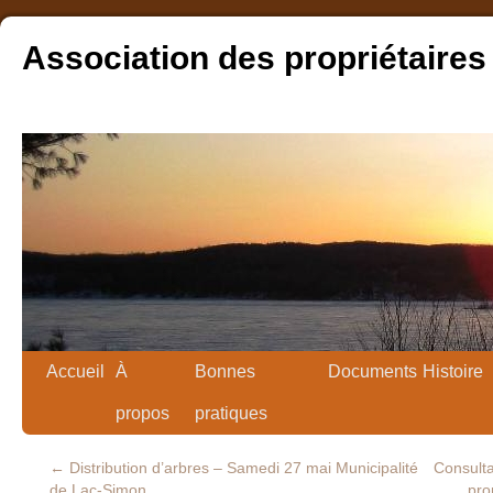
Association des propriétaires
Accueil
À
Bonnes
Documents
Histoire
propos
pratiques
←
Distribution d’arbres – Samedi 27 mai Municipalité
Consulta
de Lac-Simon
pro