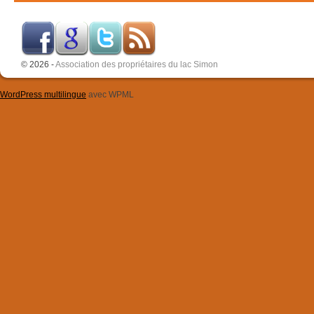
© 2026 -
Association des propriétaires du lac Simon
WordPress multilingue
avec WPML