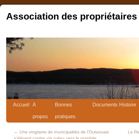
Association des propriétaires
Accueil
À
Bonnes
Documents
Histoire
propos
pratiques
←
Une vingtaine de municipalités de l’Outaouais
Le Re
s’élèvent contre «la ruée» vers le graphite