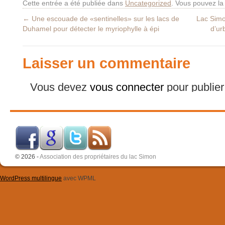
Cette entrée a été publiée dans
Uncategorized
. Vous pouvez la
←
Une escouade de «sentinelles» sur les lacs de
Lac Simon
Duhamel pour détecter le myriophylle à épi
d’ur
Laisser un commentaire
Vous devez
vous connecter
pour publie
© 2026 -
Association des propriétaires du lac Simon
WordPress multilingue
avec WPML