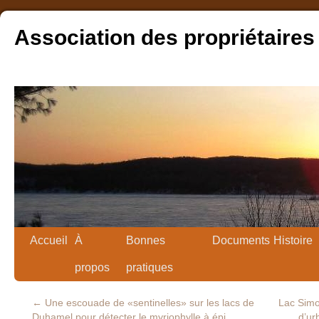
Association des propriétaires
Accueil
À
Bonnes
Documents
Histoire
propos
pratiques
←
Une escouade de «sentinelles» sur les lacs de
Lac Simon
Duhamel pour détecter le myriophylle à épi
d’ur