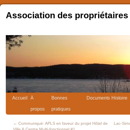
Association des propriétaires
Accueil
À
Bonnes
Documents
Histoire
propos
pratiques
←
Communiqué: APLS en faveur du projet Hôtel de
Lac-Simo
Ville & Centre Multi-fonctionnel #1