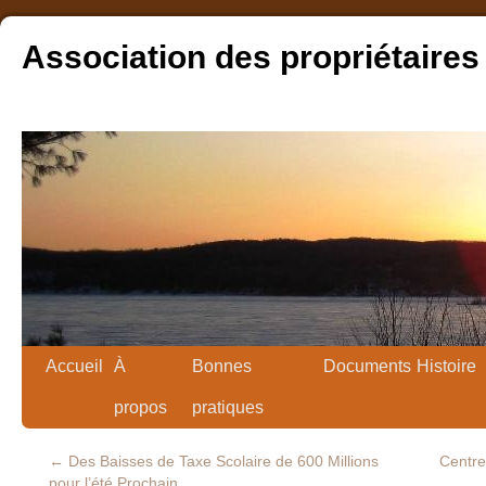
Association des propriétaires
Accueil
À
Bonnes
Documents
Histoire
propos
pratiques
←
Des Baisses de Taxe Scolaire de 600 Millions
Centre
pour l’été Prochain