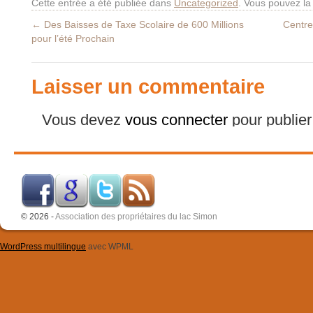
Cette entrée a été publiée dans
Uncategorized
. Vous pouvez la
←
Des Baisses de Taxe Scolaire de 600 Millions
Centre
pour l’été Prochain
Laisser un commentaire
Vous devez
vous connecter
pour publie
© 2026 -
Association des propriétaires du lac Simon
WordPress multilingue
avec WPML