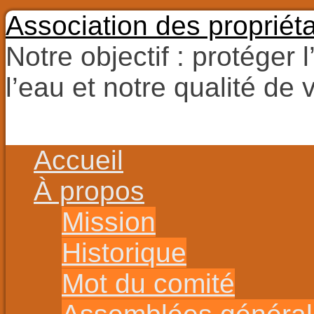
Association des propriét
Notre objectif : protéger 
l’eau et notre qualité de v
Aller
au
contenu
Aller
Accueil
au
contenu
À propos
Mission
Historique
Mot du comité