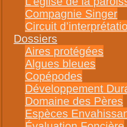
L’église de la parois
Compagnie Singer
Circuit d’interprétat
Dossiers
Aires protégées
Algues bleues
Copépodes
Développement Dur
Domaine des Pères
Espèces Envahissa
Évaluation Foncière