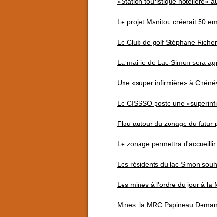
«Station touristique hôtelière»
Le projet Manitou créerait 50 e
Le Club de golf Stéphane Riche
La mairie de Lac-Simon sera ag
Une «super infirmière» à Chénévi
Le CISSSO poste une «superinfi
Flou autour du zonage du futur 
Le zonage permettra d'accueilli
Les résidents du lac Simon souhai
Les mines à l'ordre du jour à l
Mines: la MRC Papineau Deman