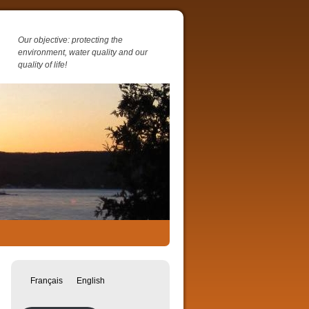
Our objective: protecting the
environment, water quality and our
quality of life!
Français
English