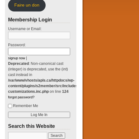
Faire un don
Membership Login
Username or Email:
Password:
|
signup now
Deprecated
: Non-canonical cast
(integer) is deprecated, use the (int)
cast instead in
/var/www/vhosts/apls.ca/httpdocs/wp-
content/plugins/s2member/src/includes/classes/login-
customizations.inc.php
on line
124
forgot password?
Remember Me
Search this Website