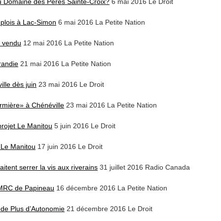
 au Domaine des Pères Sainte-Croix?
6 mai 2016 Le Droit
mplois à Lac-Simon
6 mai 2016 La Petite Nation
r vendu
12 mai 2016 La Petite Nation
randie
21 mai 2016 La Petite Nation
lle dès juin
23 mai 2016 Le Droit
rmière» à Chénéville
23 mai 2016 La Petite Nation
projet Le Manitou
5 juin 2016 Le Droit
r Le Manitou
17 juin 2016 Le Droit
tent serrer la vis aux riverains
31 juillet 2016 Radio Canada
a MRC de Papineau
16 décembre 2016 La Petite Nation
de Plus d’Autonomie
21 décembre 2016 Le Droit