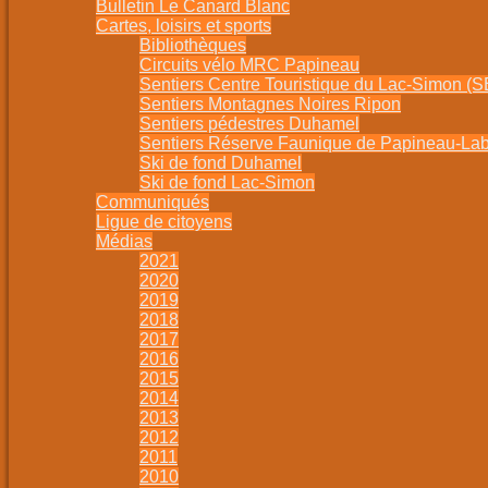
Bulletin Le Canard Blanc
Cartes, loisirs et sports
Bibliothèques
Circuits vélo MRC Papineau
Sentiers Centre Touristique du Lac-Simon (
Sentiers Montagnes Noires Ripon
Sentiers pédestres Duhamel
Sentiers Réserve Faunique de Papineau-La
Ski de fond Duhamel
Ski de fond Lac-Simon
Communiqués
Ligue de citoyens
Médias
2021
2020
2019
2018
2017
2016
2015
2014
2013
2012
2011
2010