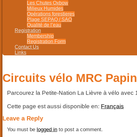
Les Chutes Oxbow
Milieux Humides
Opérations forestieres
Plage SEPAQ / SAO
Qualité de l’eau
Registration
Membership
Registration Form
Contact Us
Links
Circuits vélo MRC Papi
Parcourez la Petite-Nation La Lièvre à vélo avec 1
Cette page est aussi disponible en:
Français
Leave a Reply
You must be
logged in
to post a comment.