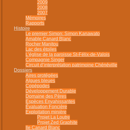
2009
2008
2007
Mémoires
Rapports
Histoire
Le premier Simon: Simon Kanawato
Amable Canard Blanc
Rocher Manitou
Lac des étoiles
L’église de la paroisse St-Félix-de-Valois
Compagnie Singer
Circuit d’interprétation patrimoine Chénéville
Dossiers
Aires protégées
Algues bleues
Copépodes
Développement Durable
Domaine des Pères
Espèces Envahissantes
Évaluation Foncière
Exploitation minière
Projet La Loutre
Projet Zed Graphite
Ile Canard Blanc