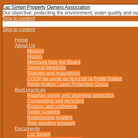
Lac Simon Property Owners Association
Our objective: protecting the environment, water quality and our 
Skip to content
Skip to content
Home
About Us
Mission
History
Message from the Board
General Meetings
Statutes and regulations
COOP de santé du Nord de la Petite-Nation
Petite-Nation Lakes Protection Group
Best practices
Riparian zones and shoreline protection
Composting and recycling
Erosion and sediments
Septic systems
Responsible boaters
Tree planting program
Documents
Lac Simon