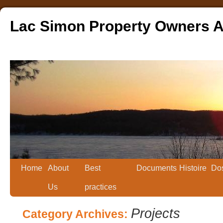
Lac Simon Property Owners A
Home
About
Best
Documents
Histoire
Dos
Us
practices
Projects
Category Archives: