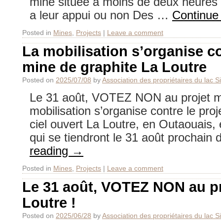
mine située à moins de deux heures 
a leur appui ou non Des …
Continue
Posted in
Mines
,
Projects
|
Leave a comment
La mobilisation s’organise co
mine de graphite La Loutre
Posted on
2025/07/08
by
Association des propriétaires du lac 
Le 31 août, VOTEZ NON au projet mi
mobilisation s’organise contre le pro
ciel ouvert La Loutre, en Outaouais
qui se tiendront le 31 août prochain
reading
→
Posted in
Mines
,
Projects
|
Leave a comment
Le 31 août, VOTEZ NON au pr
Loutre !
Posted on
2025/06/28
by
Association des propriétaires du lac 