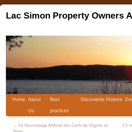
Lac Simon Property Owners A
Home
About
Best
Documents
Histoire
Dos
Us
practices
←
Le Nourrissage Artificiel des Cerfs de Virginie en
2,1 m
Hiver