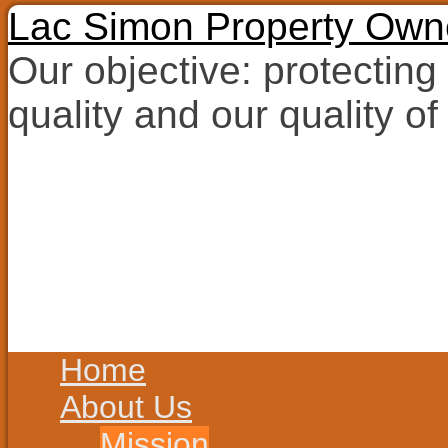
Lac Simon Property Owne
Our objective: protecting
quality and our quality of 
Skip
to
content
Skip
Home
to
content
About Us
Mission