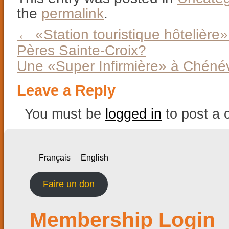
the
permalink
.
←
«Station touristique hôtelièr
Pères Sainte-Croix?
Une «Super Infirmière» à Chénév
Leave a Reply
You must be
logged in
to post a
Français
English
Faire un don
Membership Login