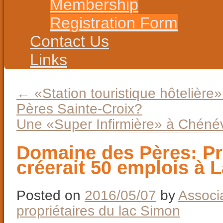
Membership
Registration Form
Contact Us
Links
←
«Station touristique hôtelièr
Pères Sainte-Croix?
Une «Super Infirmière» à Chénév
Domaine des Pères: Pr
créerait 50 emplois à 
Posted on
2016/05/07
by
Associ
propriétaires du lac Simon