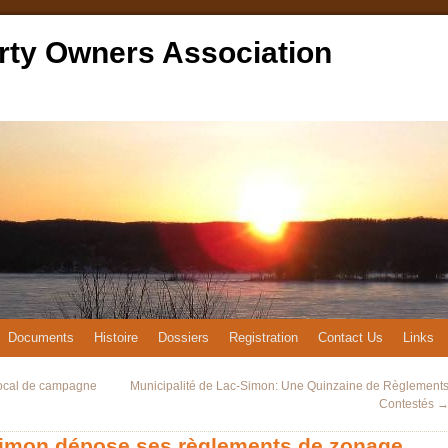
rty Owners Association
Documents
Histoire
Dossiers
Registration
Contact Us
Links
local de campagne
Municipalité de Lac-Simon: Une Quinzaine de Règlement
Contestés
Simon dépose ses règlements de zonage