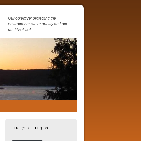
Our objective: protecting the
environment, water quality and our
quality of life!
s
→
Français
English