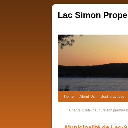
Lac Simon Prope
Home
About Us
Best practices
←
Chantal Crête inaugure son premier 
Municipalité de Lac-