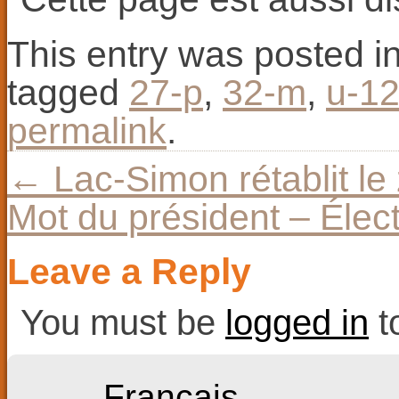
This entry was posted i
tagged
27-p
,
32-m
,
u-12
permalink
.
←
Lac-Simon rétablit l
Mot du président – Élec
Leave a Reply
You must be
logged in
t
Français