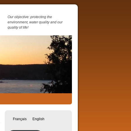
Our objective: protecting the
environment, water quality and our
quality of life!
Français
English