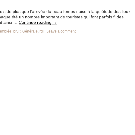
fois de plus que l’arrivée du beau temps nuise à la quiétude des lieux.
 chaque été un nombre important de touristes qui font parfois fi des
nt ainsi …
Continue reading
→
emblée
,
bruit
,
Générale
,
rdi
|
Leave a comment