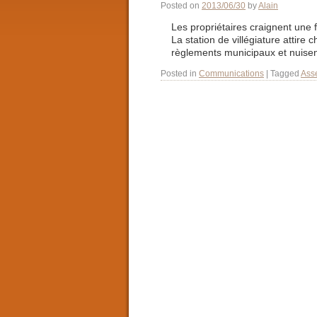
Posted on
2013/06/30
by
Alain
Les propriétaires craignent une 
La station de villégiature attire
règlements municipaux et nuise
Posted in
Communications
|
Tagged
Ass