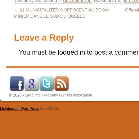
This entry was posted in
Uncategorized
. Bookmark the
permali
←
21 MUNICIPALITÉS S’OPPOSENT AU BOOM
Offensi
MINIER DANS LE SUD DU QUÉBEC
Leave a Reply
You must be
logged in
to post a commen
© 2026 -
Lac Simon Property Owners Association
Multilingual WordPress
with WPML