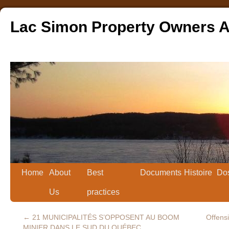
Lac Simon Property Owners A
Home
About
Best
Documents
Histoire
Dos
Us
practices
←
21 MUNICIPALITÉS S’OPPOSENT AU BOOM
Offensi
MINIER DANS LE SUD DU QUÉBEC