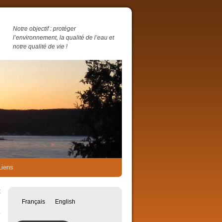
Notre objectif : protéger
l’environnement, la qualité de l’eau et
notre qualité de vie !
Liens
t
→
Français
English