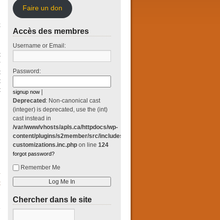
Faire un don
x
Accès des membres
Username or Email:
t
r
Password:
t
t
t
|
signup now
Deprecated
: Non-canonical cast
(integer) is deprecated, use the (int)
cast instead in
/var/www/vhosts/apls.ca/httpdocs/wp-
content/plugins/s2member/src/includes/classes/login-
customizations.inc.php
on line
124
forgot password?
Remember Me
t
→
Chercher dans le site