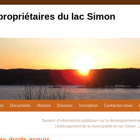
propriétaires du lac Simon
es
Documents
Histoire
Dossiers
Inscription
Contactez-nous
Session d’informations publiques sur le développement e
l’aménagement de la municipalité de lac-Simon
es droits acquis