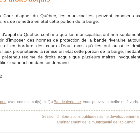
a Cour d'appel du Québec, les municipalités peuvent imposer au
aires de remettre en état cette portion de la berge.
 d'appel du Québec confirme que les municipalités ont non seulemen
oir d'imposer des normes de protection de la bande riveraine autou
s et en bordure des cours d'eau, mais qu'elles ont aussi le droi
r aux propriétaires la remise en état cette portion de la berge, mettan
n prétendu régime de droits acquis que plusieurs maires invoquaien
tifier leur inaction dans ce domaine.
ir
ions
, avec comme mot(s)-clef(s)
Bande riveraine
. Vous pouvez la mettre en favoris
Session d’informations publiques sur le développement e
l’aménagement de la municipalité de lac-Simon