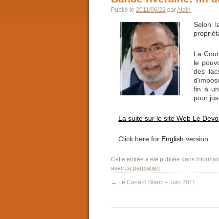
Publié le
2011/06/22
par
Alain
Selon l
propriét
La Cour
le pouv
des lac
d'impose
fin à u
pour jus
La suite sur le site Web Le Devo
Click here for
English
version
Cette entrée a été publiée dans
Informat
avec
ce permalien
.
←
Le Canard Blanc – Juin 2011