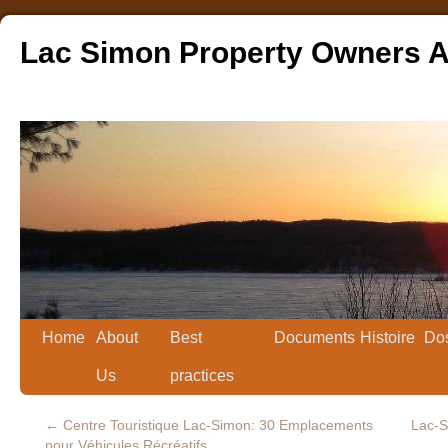
Lac Simon Property Owners A
Home
About
Best
Documents
Histoire
Dos
Us
practices
←
Centre Touristique Lac-Simon: 30 Emplacements
Lac-S
pour Véhicules Récréatifs