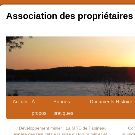
Association des propriétaires
Accueil
À
Bonnes
Documents
Histoire
propos
pratiques
←
Développement minier : La MRC de Papineau
Coh
espère des résultats à la suite du forum minier et
munici