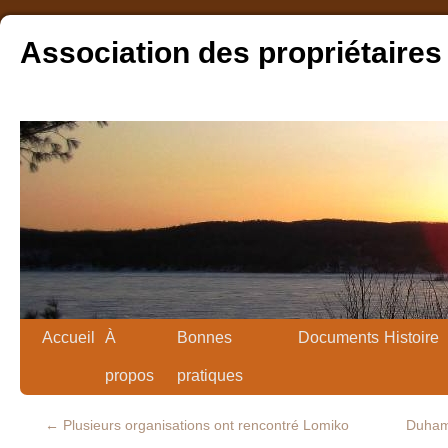
Association des propriétaires
Accueil
À
Bonnes
Documents
Histoire
propos
pratiques
←
Plusieurs organisations ont rencontré Lomiko
Duham