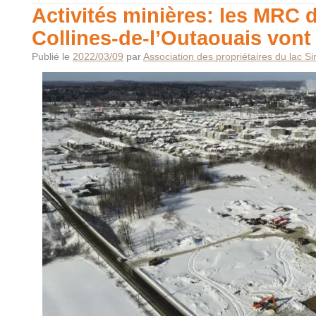
Activités minières: les MRC 
Collines-de-l’Outaouais vont
Publié le
2022/03/09
par
Association des propriétaires du lac S